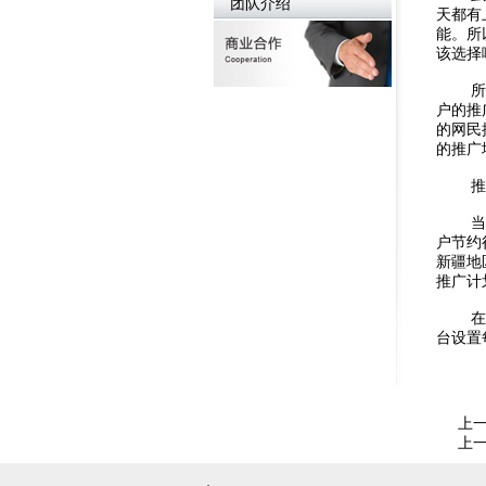
团队介绍
天都有
能。所
该选择
所谓的
户的推
的网民
的推广
推广地
当然了
户节约
新疆地
推广计
在使用
台设置
上
上