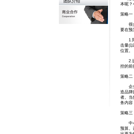
团队介绍
本呢？
策略一
很多企
要在预
1.降
击量(
位置。
2.提
控的前
策略二
企业都
造品牌
者。当
务内容
策略三
中小企
预算。
出更为