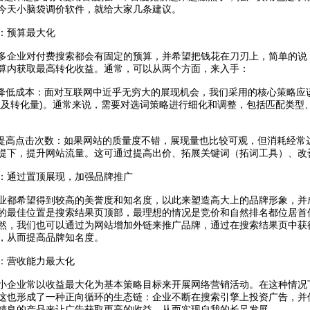
今天小脑袋调价软件，就给大家几条建议。
：预算最大化
业对付费搜索都会有固定的预算，并希望把钱花在刀刃上，简单的说
算内获取最高转化收益。通常，可以从两个方面，来入手：
低成本：面对互联网中近乎无穷大的展现机会，我们采用的核心策略应
以及转化量)。通常来说，需要对选词策略进行细化和调整，包括匹配类型
高点击次数：如果网站的质量度不错，展现量也比较可观，但消耗经常
提下，提升网站流量。这可通过提高出价、拓展关键词（拓词工具）、改
：通过置顶展现，加强品牌推广
希望得到较高的美誉度和知名度，以此来塑造高大上的品牌形象，并
的最佳位置是搜索结果页顶部，最理想的情况是竞价和自然排名都位居首
然，我们也可以通过为网站增加外链来推广品牌，通过在搜索结果页中获
，从而提高品牌知名度。
：营收能力最大化
业常以收益最大化为基本策略目标来开展网络营销活动。在这种情况
这也形成了一种正向循环的生态链：企业不断在搜索引擎上投资广告，并
精良的产品来让广告获取更高的收益，从而实现自我的长足发展。