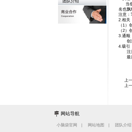
团队介绍
当创意
名也飘
注意：
2.相关
（1）
（2）
3.通顺
创意
4.吸引
注意：
最后，
上
上
网站导航
小脑袋官网
网站地图
团队介绍
|
|