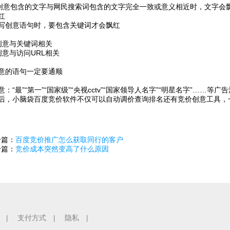
包含的文字与网民搜索词包含的文字完全一致或意义相近时，文字会飘
红
写创意语句时，要包含关键词才会飘红
创意与关键词相关
创意与访问URL相关
的语句一定要通顺
“最”“第一”“国家级”“央视cctv”“国家领导人名字”“明星名字”……等
小脑袋百度竞价软件不仅可以自动调价查询排名还有竞价创意工具，
一篇：
百度竞价推广怎么获取同行的客户
一篇：
竞价成本突然变高了什么原因
支付方式
隐私
|
|
|