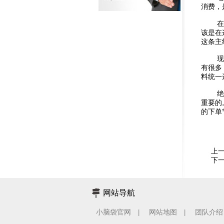
消费，
在小脑
该是在
这条主
现在很
有很多
料统一
绝大部
重要的
的下单
上
下
网站导航
小脑袋官网
网站地图
团队介绍
|
|