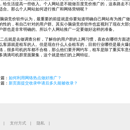
，给生活提高一些收入。个人网站是不能做百度竞价推广的，这条路走不
适合。那么个人网站如何进行推广和网络营销呢？
竞价软件认为，最重要的前提就是你要知道明确自己网站有为推广做
的性的，有自己针对的用户群。其实小脑袋竞价软件也监视到了现在大部
户群也是非常明确的。所以个人网站推广一定要做好这样的准备。
就是去做调查分析，了解你的用户群的上网习惯，喜欢在哪些方面进
么客源就是租车的人。但是现在什么人会租车的，目前行业哪些是最火爆
格，很多司机的车都不合格，那么他们要开网约车，租车是除了重买车意
多滴滴司机群里面聚集，这个就是他们的上网特征。
一篇：
如何利用网络热点做好推广？
一篇：
新页面提交收录申请后多久能被收录？
支付方式
隐私
|
|
|